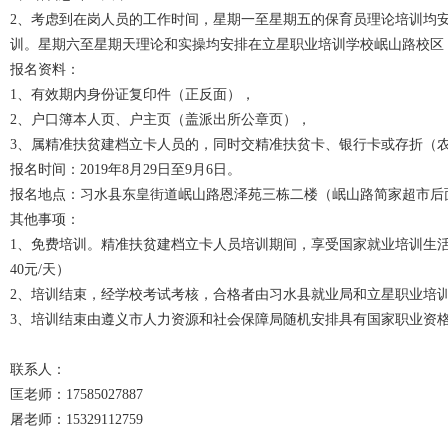
2、考虑到在岗人员的工作时间，星期一至星期五的保育员理论培训均安排在立
训。星期六至星期天理论和实操均安排在立星职业培训学校岷山路校区（8：0
报名资料：
1、有效期内身份证复印件（正反面），
2、户口簿本人页、户主页（盖派出所公章页），
3、属精准扶贫建档立卡人员的，同时交精准扶贫卡、银行卡或存折（
报名时间：2019年8月29日至9月6日。
报名地点：习水县东皇街道岷山路恩泽苑三栋二楼（岷山路简家超市后
其他事项：
1、免费培训。精准扶贫建档立卡人员培训期间，享受国家就业培训生
40元/天）
2、培训结束，经学校考试考核，合格者由习水县就业局和立星职业培
3、培训结束由遵义市人力资源和社会保障局随机安排具有国家职业资
联系人：
匡老师：17585027887
屠老师：15329112759